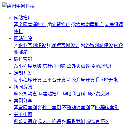
网站推广
全网营销推广
外贸推广
搜索霸屏推广
关键词
快排
网站建设
企业官网建设
品牌官网设计
外贸网站建设
企
业邮箱
微信营销
小程序商城
社群团购
外卖点餐
酒店预订
定制开发
小程序开发
平台开发
公众号开发
APP开发
新闻资讯
公司动态
建站推广
电商百科
外贸资讯
案例分享
官网案例
推广案例
移动端案例
小程序案例
关于中网
公司简介
人才招聘
联系我们
留言咨询