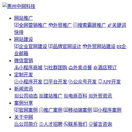
网站推广
全网营销推广
外贸推广
搜索霸屏推广
关键词
快排
网站建设
企业官网建设
品牌官网设计
外贸网站建设
企
业邮箱
微信营销
小程序商城
社群团购
外卖点餐
酒店预订
定制开发
小程序开发
平台开发
公众号开发
APP开发
新闻资讯
公司动态
建站推广
电商百科
外贸资讯
案例分享
官网案例
推广案例
移动端案例
小程序案例
关于中网
公司简介
人才招聘
联系我们
留言咨询