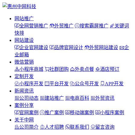
网站推广
全网营销推广
外贸推广
搜索霸屏推广
关键词
快排
网站建设
企业官网建设
品牌官网设计
外贸网站建设
企
业邮箱
微信营销
小程序商城
社群团购
外卖点餐
酒店预订
定制开发
小程序开发
平台开发
公众号开发
APP开发
新闻资讯
公司动态
建站推广
电商百科
外贸资讯
案例分享
官网案例
推广案例
移动端案例
小程序案例
关于中网
公司简介
人才招聘
联系我们
留言咨询