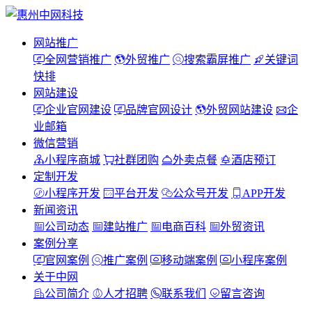
网站推广
全网营销推广
外贸推广
搜索霸屏推广
关键词
快排
网站建设
企业官网建设
品牌官网设计
外贸网站建设
企
业邮箱
微信营销
小程序商城
社群团购
外卖点餐
酒店预订
定制开发
小程序开发
平台开发
公众号开发
APP开发
新闻资讯
公司动态
建站推广
电商百科
外贸资讯
案例分享
官网案例
推广案例
移动端案例
小程序案例
关于中网
公司简介
人才招聘
联系我们
留言咨询