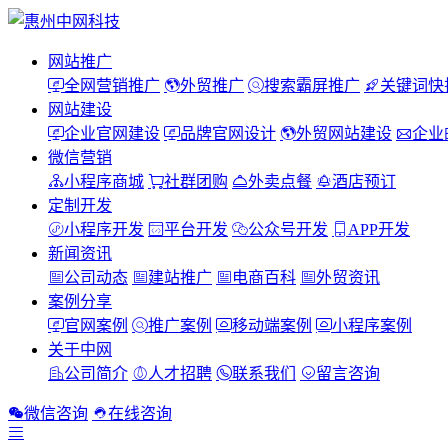
网站推广
全网营销推广
外贸推广
搜索霸屏推广
关键词快
网站建设
企业官网建设
品牌官网设计
外贸网站建设
企业
微信营销
小程序商城
社群团购
外卖点餐
酒店预订
定制开发
小程序开发
平台开发
公众号开发
APP开发
新闻资讯
公司动态
建站推广
电商百科
外贸资讯
案例分享
官网案例
推广案例
移动端案例
小程序案例
关于中网
公司简介
人才招聘
联系我们
留言咨询
微信咨询
在线咨询